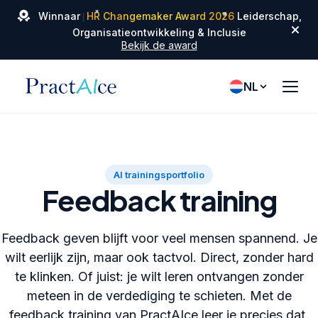
✦
✦
Winnaar
HR Changemaker Award 2026
Leiderschap,
✦
Organisatieontwikkeling & Inclusie
Bekijk de award
NL
AI trainingsportfolio
Feedback training
Feedback geven blijft voor veel mensen spannend. Je
wilt eerlijk zijn, maar ook tactvol. Direct, zonder hard
te klinken. Of juist: je wilt leren ontvangen zonder
meteen in de verdediging te schieten. Met de
feedback training van PractAIce leer je precies dat.