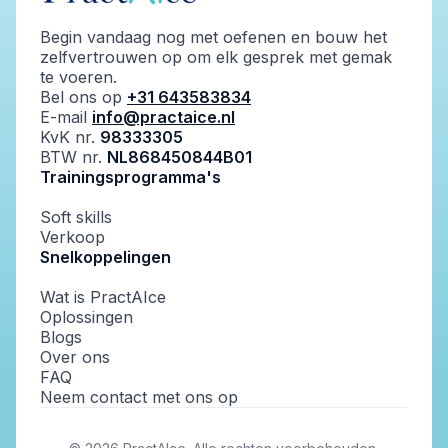
Begin vandaag nog met oefenen en bouw het
zelfvertrouwen op om elk gesprek met gemak
te voeren.
Bel ons op
+31 643583834
E-mail
info@practaice.nl
KvK nr.
98333305
BTW nr.
NL868450844B01
Trainingsprogramma's
Soft skills
Verkoop
Snelkoppelingen
Wat is PractAIce
Oplossingen
Blogs
Over ons
FAQ
Neem contact met ons op