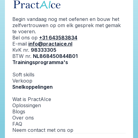
Begin vandaag nog met oefenen en bouw het
zelfvertrouwen op om elk gesprek met gemak
te voeren.
Bel ons op
+31 643583834
E-mail
info@practaice.nl
KvK nr.
98333305
BTW nr.
NL868450844B01
Trainingsprogramma's
Soft skills
Verkoop
Snelkoppelingen
Wat is PractAIce
Oplossingen
Blogs
Over ons
FAQ
Neem contact met ons op