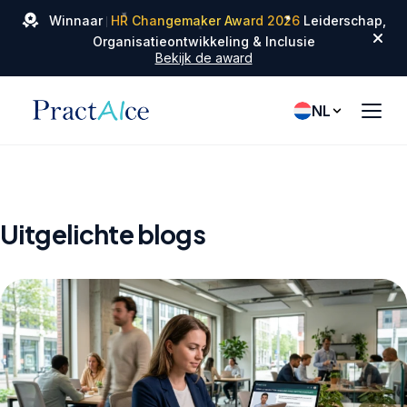
✦
✦
Winnaar
HR Changemaker Award 2026
Leiderschap,
✦
Organisatieontwikkeling & Inclusie
Bekijk de award
NL
Uitgelichte blogs