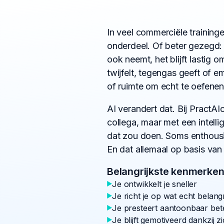
In veel commerciële traininge
onderdeel. Of beter gezegd: 
ook neemt, het blijft lastig 
twijfelt, tegengas geeft of e
of ruimte om echt te oefenen,
AI verandert dat. Bij PractAI
collega, maar met een intelli
dat zou doen. Soms enthousi
En dat allemaal op basis van 
Belangrijkste kenmerke
Je ontwikkelt je sneller
Je richt je op wat echt belangr
Je presteert aantoonbaar bete
Je blijft gemotiveerd dankzij 