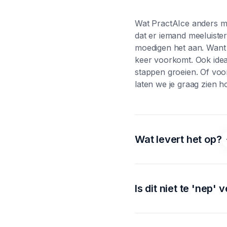
Wat PractAIce anders ma
dat er iemand meeluiste
moedigen het aan. Want j
keer voorkomt. Ook ideaa
stappen groeien. Of voor
laten we je graag zien hoe
Wat levert het op?
Verkopers die regelmati
snellere herkenning van 
moeten omgaan met bez
Is dit niet te 'nep
zwijgen. En misschien no
het leuk is. En omdat he
Juist niet. Onze AI is g
verrassend echt aan, oo