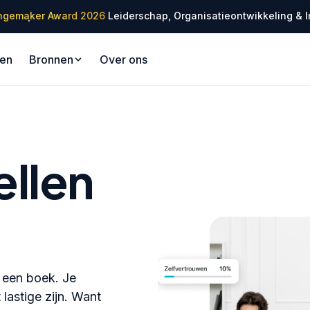
✦
ngemaker Award 2026
Leiderschap, Organisatieontwikkeling & I
✦
gen
Bronnen
Over ons
ellen
t een boek. Je
lastige zijn. Want