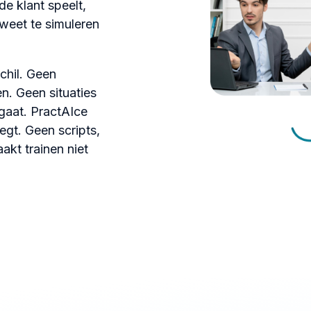
e klant speelt,
 weet te simuleren
chil. Geen
n. Geen situaties
 gaat. PractAIce
zegt. Geen scripts,
kt trainen niet