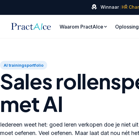
✦
Winnaar
HR Cha
Waarom PractAIce
Oplossin
AI trainingsportfolio
Sales rollensp
met AI
Iedereen weet het: goed leren verkopen doe je niet ui
moet oefenen. Veel oefenen. Maar laat dat nou nét het 