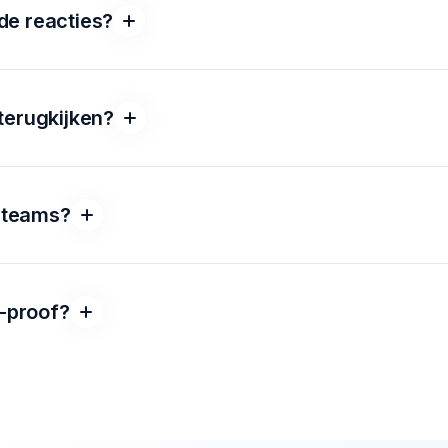
an
soft skills
zijn deze rollenspellen waardevol. Denk aan fee
lfde reacties?
t omgaan met emotionele klanten. Sales gaat tenslotte niet al
er houding, gevoel en timing.
misch op wat jij zegt. Zeg je iets anders? Dan reageert de k
.
terugkijken?
n teruglezen en analyseren. Zo zie je precies waar je goed za
lt doen.
r teams?
albaar en biedt inzicht per medewerker. Zo kun je als organis
teren.
G-proof?
blijft van jou. We werken volledig volgens de geldende privacy
r ons
pagina.