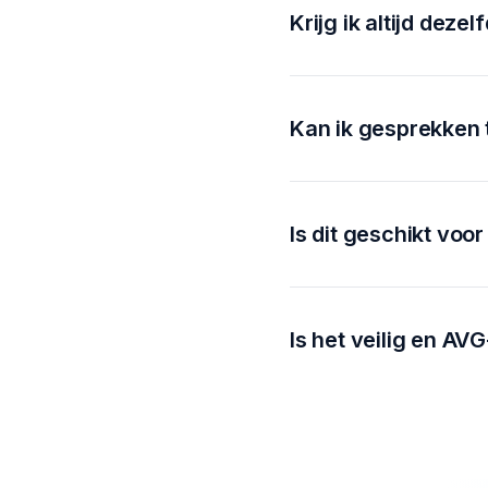
Ook voor het trainen v
Krijg ik altijd deze
grenzen stellen, of juis
woorden, maar vooral ov
Nee. De AI reageert dyna
maakt elk gesprek uniek
Kan ik gesprekken 
Ja, je kunt je gesprekke
volgende keer anders wi
Is dit geschikt voo
Zeker. PractAIce is scha
trainen, volgen én verbe
Is het veilig en AV
Ja. Alles wat je oefent 
meer over op onze
ove