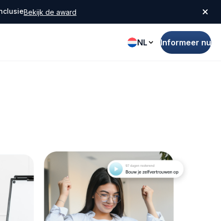
nclusie
Bekijk de award
NL
Informeer nu