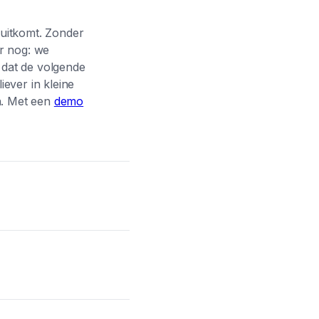
 uitkomt. Zonder
er nog: we
e dat de volgende
ever in kleine
en. Met een
demo
e gesprekken,
eter hoe ze
t even moeten
empelig is. Omdat
esprek voelt