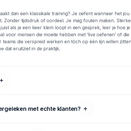
akt dan een klassikale training? Je oefent wanneer het jou
rt. Zonder tijdsdruk of oordeel. Je mag fouten maken. Sterk
uist als je een keer klem loopt in een gesprek, leer je hoe j
l voor mensen die moeite hebben met ‘live oefenen’ of die li
 teams die verspreid werken en tóch op één lijn willen zitt
 dat eruitziet in de praktijk.
g trainen met AI-rollenspellen rapporteren zelfverzekerder
klanttypes, en minder stress in lastige situaties. Ze weten b
waren, wanneer ze moeten doorpakken en wanneer ze juis
' vergeleken met echte klanten?
g wel het belangrijkste: ze oefenen vaker. Omdat het laagdr
t motiveert om te blijven groeien.
etraind op duizenden gespreksstructuren en klanttypes. Het g
k voor ervaren sales professionals.