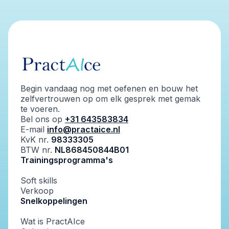
Begin vandaag nog met oefenen en bouw het
zelfvertrouwen op om elk gesprek met gemak
te voeren.
Bel ons op
+31 643583834
E-mail
info@practaice.nl
KvK nr.
98333305
BTW nr.
NL868450844B01
Trainingsprogramma's
Soft skills
Verkoop
Snelkoppelingen
Wat is PractAIce