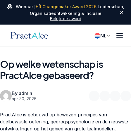
✦
Winnaar
HR Changemaker Award 2026
Leiderschap,
✦
✦
Organisatieontwikkeling & Inclusie
Bekijk de award
NL
Op welke wetenschap is
PractAIce gebaseerd?
By admin
apr 30, 2026
PractAIce is gebouwd op bewezen principes van
doelbewuste oefening, gedragspsychologie en de nieuwste
ontwikkelingen op het gebied van grote taalmodellen.