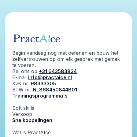
Begin vandaag nog met oefenen en bouw het
zelfvertrouwen op om elk gesprek met gemak
te voeren.
Bel ons op
+31 643583834
E-mail
info@practaice.nl
KvK nr.
98333305
BTW nr.
NL868450844B01
Trainingsprogramma's
Soft skills
Verkoop
Snelkoppelingen
Wat is PractAIce