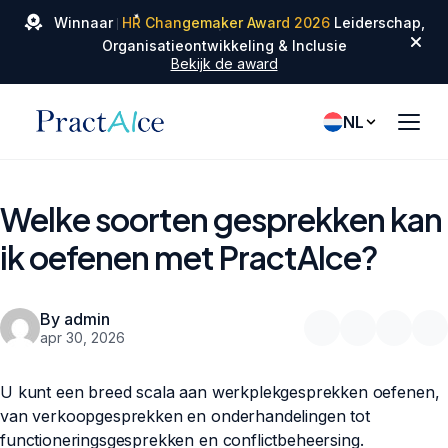
✦
Winnaar
HR Changemaker Award 2026
Leiderschap,
✦
✦
Organisatieontwikkeling & Inclusie
Bekijk de award
NL
Welke soorten gesprekken kan
ik oefenen met PractAIce?
By admin
apr 30, 2026
U kunt een breed scala aan werkplekgesprekken oefenen,
van verkoopgesprekken en onderhandelingen tot
functioneringsgesprekken en conflictbeheersing.