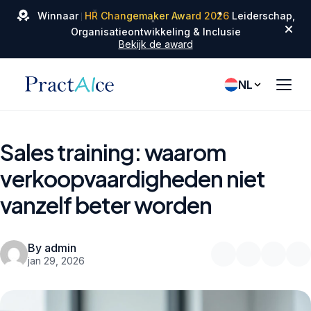
✦
✦
Winnaar
HR Changemaker Award 2026
Leiderschap,
✦
Organisatieontwikkeling & Inclusie
Bekijk de award
NL
Sales training: waarom
verkoopvaardigheden niet
vanzelf beter worden
By admin
jan 29, 2026