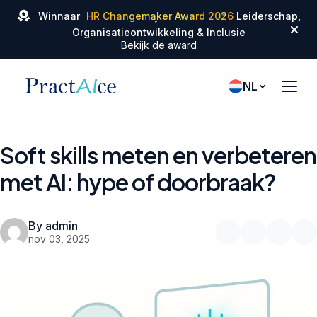
✦
✦
Winnaar
HR Changemaker Award 2026
Leiderschap,
✦
Organisatieontwikkeling & Inclusie
Bekijk de award
NL
Soft skills meten en verbeteren
met AI: hype of doorbraak?
By admin
nov 03, 2025