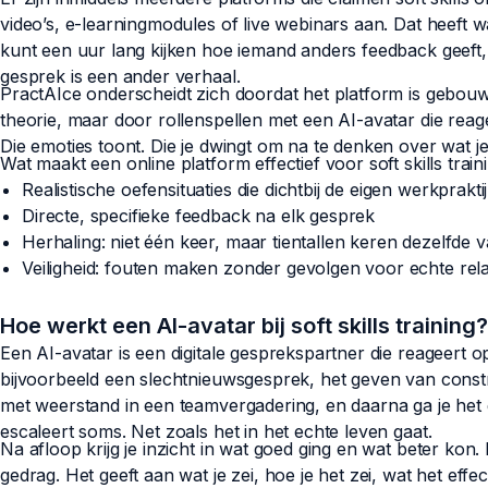
video’s, e-learningmodules of live webinars aan. Dat heeft wa
kunt een uur lang kijken hoe iemand anders feedback geeft,
gesprek is een ander verhaal.
PractAIce onderscheidt zich doordat het platform is gebouw
theorie, maar door rollenspellen met een AI-avatar die reag
Die emoties toont. Die je dwingt om na te denken over wat je
Wat maakt een online platform effectief voor soft skills train
Realistische oefensituaties die dichtbij de eigen werkpraktij
Directe, specifieke feedback na elk gesprek
Herhaling: niet één keer, maar tientallen keren dezelfde 
Veiligheid: fouten maken zonder gevolgen voor echte rela
Hoe werkt een AI-avatar bij soft skills training?
Een AI-avatar is een digitale gesprekspartner die reageert op 
bijvoorbeeld een slechtnieuwsgesprek, het geven van cons
met weerstand in een teamvergadering, en daarna ga je het g
escaleert soms. Net zoals het in het echte leven gaat.
Na afloop krijg je inzicht in wat goed ging en wat beter kon. 
gedrag. Het geeft aan wat je zei, hoe je het zei, wat het eff