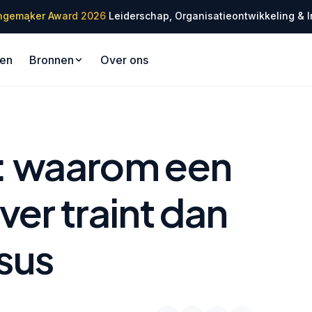
✦
ngemaker Award 2026
Leiderschap, Organisatieontwikkeling & I
✦
gen
Bronnen
Over ons
ng: waarom een
ver traint dan
rsus