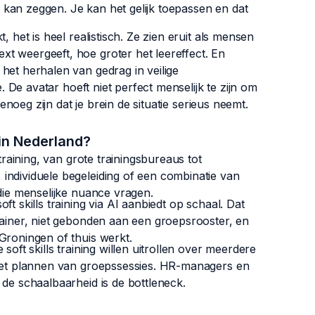
kan zeggen. Je kan het gelijk toepassen en dat
 het is heel realistisch. Ze zien eruit als mensen
t weergeeft, hoe groter het leereffect. En
het herhalen van gedrag in veilige
e. De avatar hoeft niet perfect menselijk te zijn om
genoeg zijn dat je brein de situatie serieus neemt.
 in Nederland?
training, van grote trainingsbureaus tot
individuele begeleiding of een combinatie van
 die menselijke nuance vragen.
t skills training via AI aanbiedt op schaal. Dat
rainer, niet gebonden aan een groepsrooster, en
Groningen of thuis werkt.
soft skills training willen uitrollen over meerdere
 het plannen van groepssessies. HR-managers en
 de schaalbaarheid is de bottleneck.