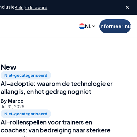
nclusie
Bekijk de award
NL
Informeer nu
New
Niet-gecategoriseerd
AI-adoptie: waarom de technologie er
allang is, en het gedrag nog niet
By Marco
Jul 31, 2026
Niet-gecategoriseerd
AI-rollenspellen voor trainers en
coaches: van bedreiging naar sterkere