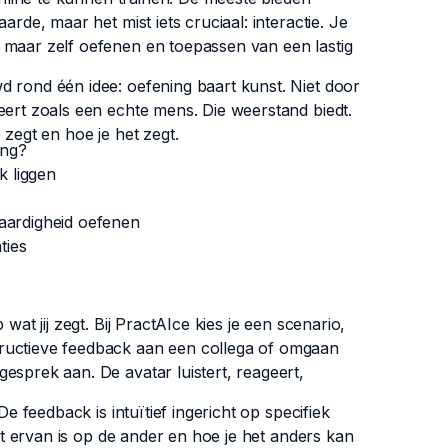
arde, maar het mist iets cruciaal: interactie. Je
 maar zelf oefenen en toepassen van een lastig
d rond één idee: oefening baart kunst. Niet door
eert zoals een echte mens. Die weerstand biedt.
 zegt en hoe je het zegt.
ing?
k liggen
vaardigheid oefenen
ties
wat jij zegt. Bij PractAIce kies je een scenario,
tructieve feedback aan een collega of omgaan
esprek aan. De avatar luistert, reageert,
De feedback is intuïtief ingericht op specifiek
ect ervan is op de ander en hoe je het anders kan