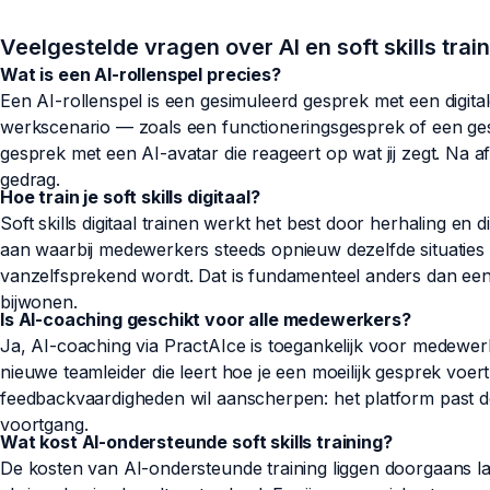
Veelgestelde vragen over AI en soft skills trai
Wat is een AI-rollenspel precies?
Een AI-rollenspel is een gesimuleerd gesprek met een digital
werkscenario — zoals een functioneringsgesprek of een ge
gesprek met een AI-avatar die reageert op wat jij zegt. Na a
gedrag.
Hoe train je soft skills digitaal?
Soft skills digitaal trainen werkt het best door herhaling en 
aan waarbij medewerkers steeds opnieuw dezelfde situaties
vanzelfsprekend wordt. Dat is fundamenteel anders dan een
bijwonen.
Is AI-coaching geschikt voor alle medewerkers?
Ja, AI-coaching via PractAIce is toegankelijk voor medewer
nieuwe teamleider die leert hoe je een moeilijk gesprek voer
feedbackvaardigheden wil aanscherpen: het platform past de
voortgang.
Wat kost AI-ondersteunde soft skills training?
De kosten van AI-ondersteunde training liggen doorgaans la