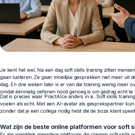
Je kent het wel. Na een dag soft skills training zitten mens
gaan luisteren. Ze gaan moeilijke gesprekken niet meer ui
dag. En drie weken later is er van die training weinig meer o
omdat éénmalig oefenen nooit genoeg is om gedrag echt te
Dat is precies waar PractAIce anders in is. Soft skills training 
voelen als echt. Met een AI-avatar als gesprekspartner kun 
zonder dat je een collega nodig hebt die de boze klant speelt
Wat zijn de beste online platformen voor soft sk
Er zijn inmiddels meerdere platforms die claimen soft skills