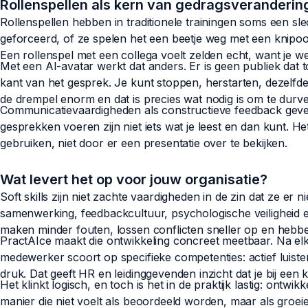
Rollenspellen als kern van gedragsveranderin
Rollenspellen hebben in traditionele trainingen soms een s
geforceerd, of ze spelen het een beetje weg met een knipoog 
Een rollenspel met een collega voelt zelden echt, want je weet
Met een AI-avatar werkt dat anders. Er is geen publiek dat to
kant van het gesprek. Je kunt stoppen, herstarten, dezelfde 
de drempel enorm en dat is precies wat nodig is om te dur
Communicatievaardigheden als constructieve feedback geve
gesprekken voeren zijn niet iets wat je leest en dan kunt. Het
gebruiken, niet door er een presentatie over te bekijken.
Wat levert het op voor jouw organisatie?
Soft skills zijn niet zachte vaardigheden in de zin dat ze er n
samenwerking, feedbackcultuur, psychologische veiligheid
maken minder fouten, lossen conflicten sneller op en hebb
PractAIce maakt die ontwikkeling concreet meetbaar. Na elk 
medewerker scoort op specifieke competenties: actief luiste
druk. Dat geeft HR en leidinggevenden inzicht dat je bij een k
Het klinkt logisch, en toch is het in de praktijk lastig: ontw
manier die niet voelt als beoordeeld worden, maar als groei