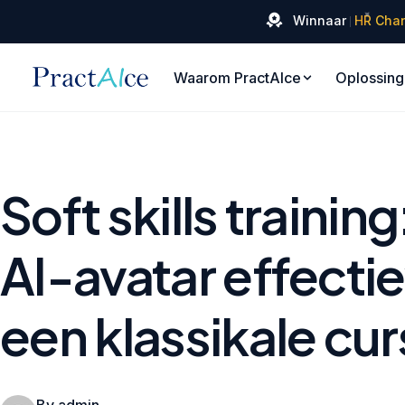
✦
Winnaar
HR Cha
Waarom PractAIce
Oplossin
Soft skills traini
AI-avatar effectie
een klassikale cu