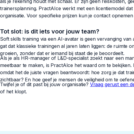
als je rekening houdt met schaal. Er zijn geen reiskosten, g
trainersplanning. PractAIce werkt met een licentiemodel da
organisatie. Voor specifieke prijzen kun je contact opneme
Tot slot: is dit iets voor jouw team?
Soft skills training via een AI-avatar is geen vervanging van 
gat dat klassieke trainingen al jaren laten liggen: de ruimte o
groeien, zonder dat er iemand bij staat die je beoordeelt.
Als je als HR-manager of L&D-specialist zoekt naar een mani
meetbaar te maken, is PractAIce het waard om te bekijken.
omdat het de juiste vragen beantwoordt: hoe zorg je dat trai
zichtbaar? En hoe geef je mensen de veiligheid om te oefen
Twijfel je of dit past bij jouw organisatie?
Vraag gerust een 
of het klopt.