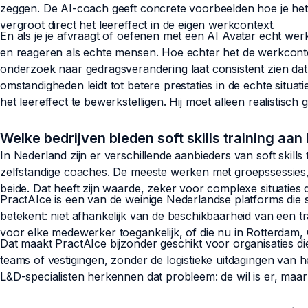
zeggen. De AI-coach geeft concrete voorbeelden hoe je het 
vergroot direct het leereffect in de eigen werkcontext.
En als je je afvraagt of oefenen met een AI Avatar echt werkt,
en reageren als echte mensen. Hoe echter het de werkcontex
onderzoek naar gedragsverandering laat consistent zien dat 
omstandigheden leidt tot betere prestaties in de echte situati
het leereffect te bewerkstelligen. Hij moet alleen realistisch 
Welke bedrijven bieden soft skills training aan
In Nederland zijn er verschillende aanbieders van soft skills 
zelfstandige coaches. De meeste werken met groepssessies, 
beide. Dat heeft zijn waarde, zeker voor complexe situaties
PractAIce is een van de weinige Nederlandse platforms die sof
betekent: niet afhankelijk van de beschikbaarheid van een t
voor elke medewerker toegankelijk, of die nu in Rotterdam, 
Dat maakt PractAIce bijzonder geschikt voor organisaties die 
teams of vestigingen, zonder de logistieke uitdagingen van
L&D-specialisten herkennen dat probleem: de wil is er, maar