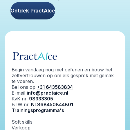
Ontdek PractAIce
Begin vandaag nog met oefenen en bouw het
zelfvertrouwen op om elk gesprek met gemak
te voeren.
Bel ons op
+31 643583834
E-mail
info@practaice.nl
KvK nr.
98333305
BTW nr.
NL868450844B01
Trainingsprogramma's
Soft skills
Verkoop