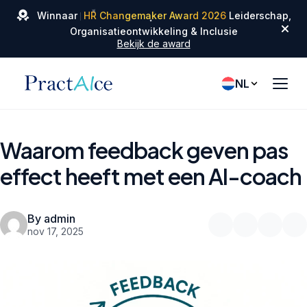
✦
✦
Winnaar
HR Changemaker Award 2026
Leiderschap,
✦
Organisatieontwikkeling & Inclusie
Bekijk de award
NL
Waarom feedback geven pas
effect heeft met een AI-coach
By admin
nov 17, 2025