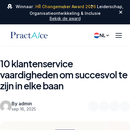
✦
✦
Winnaar
HR Changemaker Award 2026
Leiderschap,
✦
Organisatieontwikkeling & Inclusie
Bekijk de award
NL
10 klantenservice
vaardigheden om succesvol te
zijn in elke baan
By admin
sep 16, 2025