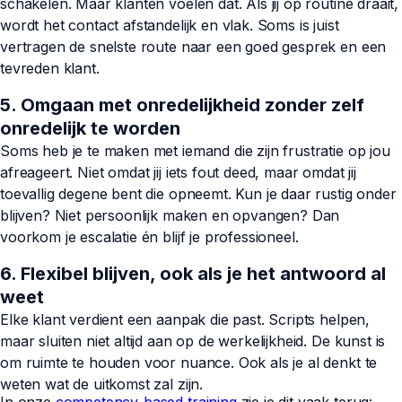
schakelen. Maar klanten voelen dat. Als jij op routine draait,
wordt het contact afstandelijk en vlak. Soms is juist
vertragen de snelste route naar een goed gesprek en een
tevreden klant.
5. Omgaan met onredelijkheid zonder zelf
onredelijk te worden
Soms heb je te maken met iemand die zijn frustratie op jou
afreageert. Niet omdat jij iets fout deed, maar omdat jij
toevallig degene bent die opneemt. Kun je daar rustig onder
blijven? Niet persoonlijk maken en opvangen? Dan
voorkom je escalatie én blijf je professioneel.
6. Flexibel blijven, ook als je het antwoord al
weet
Elke klant verdient een aanpak die past. Scripts helpen,
maar sluiten niet altijd aan op de werkelijkheid. De kunst is
om ruimte te houden voor nuance. Ook als je al denkt te
weten wat de uitkomst zal zijn.
In onze
competency-based training
zie je dit vaak terug: