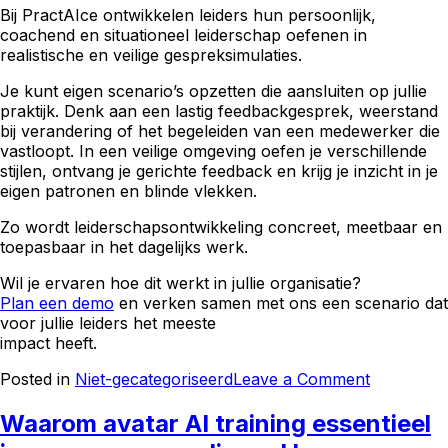
Bij PractAIce ontwikkelen leiders hun persoonlijk,
coachend en situationeel leiderschap oefenen in
realistische en veilige gespreksimulaties.
Je kunt eigen scenario’s opzetten die aansluiten op jullie
praktijk. Denk aan een lastig feedbackgesprek, weerstand
bij verandering of het begeleiden van een medewerker die
vastloopt. In een veilige omgeving oefen je verschillende
stijlen, ontvang je gerichte feedback en krijg je inzicht in je
eigen patronen en blinde vlekken.
Zo wordt leiderschapsontwikkeling concreet, meetbaar en
toepasbaar in het dagelijks werk.
Wil je ervaren hoe dit werkt in jullie organisatie?
Plan een demo
en verken samen met ons een scenario dat
voor jullie leiders het meeste
impact heeft.
on
Posted in
Niet-gecategoriseerd
Leave a Comment
Persoonlij
coachend
Waarom avatar AI training essentieel
en