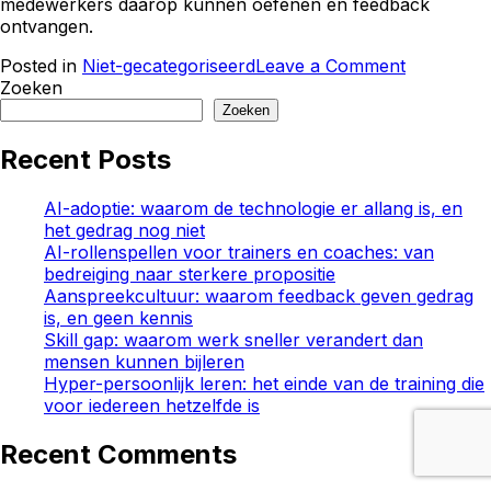
medewerkers daarop kunnen oefenen en feedback
ontvangen.
on
Posted in
Niet-gecategoriseerd
Leave a Comment
Avatar
Zoeken
AI
Zoeken
training
in
Recent Posts
klantenser
hoe
AI-adoptie: waarom de technologie er allang is, en
je
het gedrag nog niet
soft
AI-rollenspellen voor trainers en coaches: van
skills
bedreiging naar sterkere propositie
traint
Aanspreekcultuur: waarom feedback geven gedrag
die
is, en geen kennis
je
Skill gap: waarom werk sneller verandert dan
terugziet
mensen kunnen bijleren
in
Hyper-persoonlijk leren: het einde van de training die
gedrag
voor iedereen hetzelfde is
Recent Comments