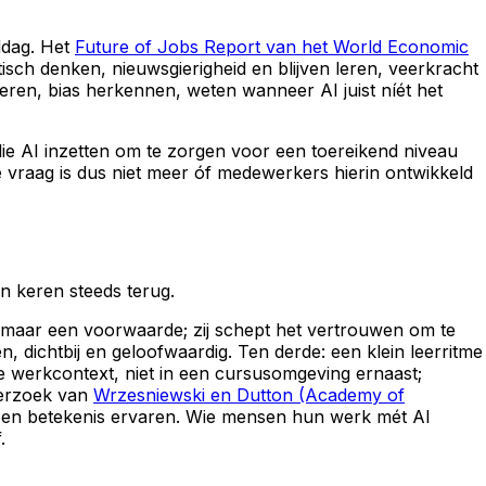
iddag. Het
Future of Jobs Report van het World Economic
tisch denken, nieuwsgierigheid en blijven leren, veerkracht
leren, bias herkennen, weten wanneer AI juist níét het
die AI inzetten om te zorgen voor een toereikend niveau
 vraag is dus niet meer óf medewerkers hierin ontwikkeld
n keren steeds terug.
m maar een voorwaarde; zij schept het vertrouwen om te
dichtbij en geloofwaardig. Ten derde: een klein leerritme
te werkcontext, niet in een cursusomgeving ernaast;
derzoek van
Wrzesniewski en Dutton (Academy of
en betekenis ervaren. Wie mensen hun werk mét AI
.