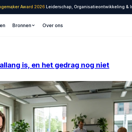
✦
ngemaker Award 2026
Leiderschap, Organisatieontwikkeling & I
✦
gen
Bronnen
Over ons
llang is, en het gedrag nog niet