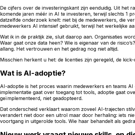
De cijfers over de investeringskant zijn eenduidig. Uit het 
komende jaren méér in AI te investeren, terwijl slechts 1 
datzelfde onderzoek knelt: niet bij de medewerkers, die ve
medewerkers AI intensief gebruikt, terwijl het werkelijke aa
Wat ik in de praktijk zie, sluit daarop aan. Organisaties
Waar gaat onze data heen? Wie is eigenaar van de risico’s
allang. Het vertrouwen en het gedrag nog niet altijd.
Misschien herkent u het: de licenties zijn geregeld, de kic
Wat is AI-adoptie?
AI-adoptie is het proces waarin medewerkers en teams AI d
implementatie gaat over toegang tot tools, adoptie gaat ov
geïmplementeerd, niet geadopteerd.
Dat onderscheid verklaart waarom zoveel AI-trajecten stilv
verandert niet door een uitrol maar door herhaling: iets n
voortgang in uitgerolde tools. Wie haar behandelt als ge
Nieuw werk vraagt nieuwe skills, en die