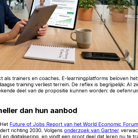
ls trainers en coaches. E-learningplatforms beloven hetzel
e training verliest terrein. De reflex is begrijpelijk: AI z
tbrekende deel van de propositie kunnen worden: de oefenru
neller dan hun aanbod
 Het
Future of Jobs Report van het World Economic Forum
ert richting 2030. Volgens
onderzoek van Gartner
verwach
en digitalisering, en vindt een groot deel dat leren nu te t