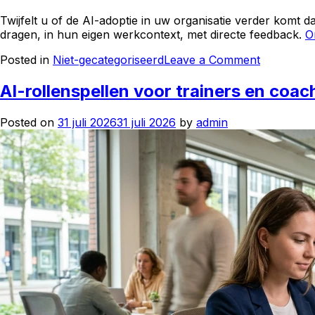
Twijfelt u of de AI-adoptie in uw organisatie verder komt
dragen, in hun eigen werkcontext, met directe feedback.
O
on
Posted in
Niet-gecategoriseerd
Leave a Comment
AI-
adoptie:
AI-rollenspellen voor trainers en coac
waarom
de
Posted on
31 juli 2026
31 juli 2026
by
admin
technolog
er
allang
is,
en
het
gedrag
nog
niet