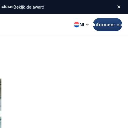
nclusie
Bekijk de award
NL
Informeer nu