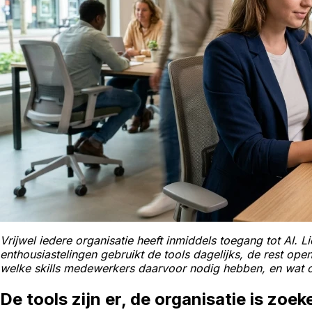
Vrijwel iedere organisatie heeft inmiddels toegang tot AI. Lic
enthousiastelingen gebruikt de tools dagelijks, de rest op
welke skills medewerkers daarvoor nodig hebben, en wat or
De tools zijn er, de organisatie is zoe