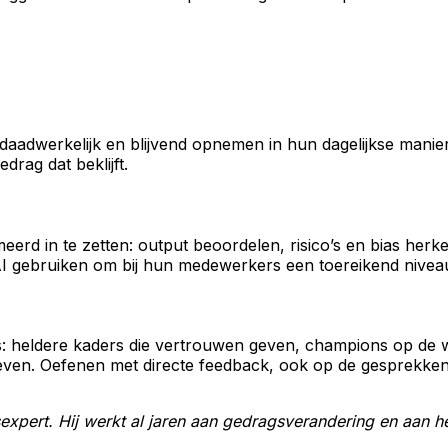
aadwerkelijk en blijvend opnemen in hun dagelijkse manier
drag dat beklijft.
erd in te zetten: output beoordelen, risico’s en bias herk
e AI gebruiken om bij hun medewerkers een toereikend nivea
: heldere kaders die vertrouwen geven, champions op de wer
ven. Oefenen met directe feedback, ook op de gesprekken r
expert. Hij werkt al jaren aan gedragsverandering en aan he