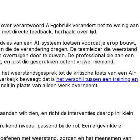
ie over verantwoord AI-gebruik verandert net zo weinig aan
met directe feedback, herhaald over tijd.
advies van een AI-systeem toetsen voordat je erop bouwt,
en die de verandering dragen. De teamleider die weerstand
e overtuigen door te duwen. De professional die aan een
t, en juist die gesprekken oefent vrijwel niemand.
 het weerstandsgesprek tot de kritische toets van een AI-
erkelijk beweegt; dat is
het verschil tussen een training en
nelt in plaats van alleen werk overneemt.
den wilt zien, en richt de interventies daarop in: klein
eikend niveau, passend bij de rol. Een afgevinkte e-
n oefenen met weerstand, zorgen en het meenemen van