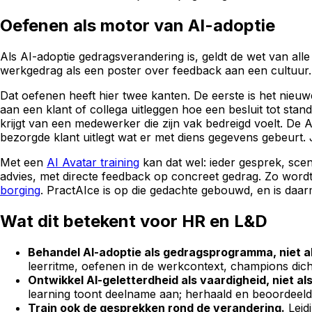
Oefenen als motor van AI-adoptie
Als AI-adoptie gedragsverandering is, geldt de wet van al
werkgedrag als een poster over feedback aan een cultuur. 
Dat oefenen heeft hier twee kanten. De eerste is het nieu
aan een klant of collega uitleggen hoe een besluit tot st
krijgt van een medewerker die zijn vak bedreigd voelt. De
bezorgde klant uitlegt wat er met diens gegevens gebeurt. J
Met een
AI Avatar training
kan dat wel: ieder gesprek, scen
advies, met directe feedback op concreet gedrag. Zo wordt z
borging
. PractAIce is op die gedachte gebouwd, en is daar
Wat dit betekent voor HR en L&D
Behandel AI-adoptie als gedragsprogramma, niet als
leerritme, oefenen in de werkcontext, champions dicht
Ontwikkel AI-geletterdheid als vaardigheid, niet als
learning toont deelname aan; herhaald en beoordeeld 
Train ook de gesprekken rond de verandering.
Leid