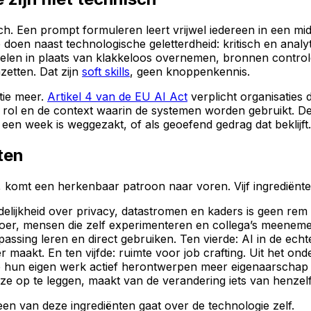
isch. Een prompt formuleren leert vrijwel iedereen in een m
 doen naast technologische geletterdheid: kritisch en analy
oordelen in plaats van klakkeloos overnemen, bronnen contro
zetten. Dat zijn
soft skills
, geen knoppenkennis.
itie meer.
Artikel 4 van de EU AI Act
verplicht organisaties 
 rol en de context waarin de systemen worden gebruikt. De
en week is weggezakt, of als geoefend gedrag dat beklijft.
nten
, komt een herkenbaar patroon naar voren. Vijf ingrediënte
delijkheid over privacy, datastromen en kaders is geen re
, mensen die zelf experimenteren en collega’s meenemen, 
passing leren en direct gebruiken. Ten vierde: AI in de ech
aakt. En ten vijfde: ruimte voor job crafting. Uit het on
 hun eigen werk actief herontwerpen meer eigenaarschap 
e op te leggen, maakt van de verandering iets van henzelf
Geen van deze ingrediënten gaat over de technologie zelf.