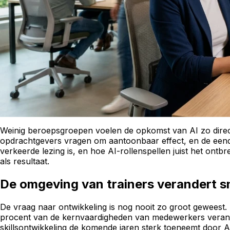
Weinig beroepsgroepen voelen de opkomst van AI zo direct a
opdrachtgevers vragen om aantoonbaar effect, en de eendaags
verkeerde lezing is, en hoe AI-rollenspellen juist het on
als resultaat.
De omgeving van trainers verandert s
De vraag naar ontwikkeling is nog nooit zo groot geweest.
procent van de kernvaardigheden van medewerkers verand
skillsontwikkeling de komende jaren sterk toeneemt door AI 