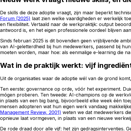
De skills die deze adoptie vraagt, zijn maar beperkt techn
Forum (2025)
laat zien welke vaardigheden er werkelijk toe
en flexibiliteit. Vertaald naar de werkpraktijk: output be
antwoord is, en het eigen professionele oordeel blijven aan
Sinds februari 2025 is dit bovendien geen vrijblijvende amb
van AI-geletterdheid bij hun medewerkers, passend bij hun
moeten worden, maar hoe: als eenmalige e-learning die na e
Wat in de praktijk werkt: vijf ingredië
Uit de organisaties waar de adoptie wél van de grond komt
Ten eerste: governance op orde, vóór het experiment. Dui
mógen proberen. Ten tweede: AI-champions op de werkvloer
in plaats van een big bang, bijvoorbeeld elke week één toe
mensen adopteren wat hun eigen werk vandaag makkelijker m
Management Review, 2001)
weten we dat medewerkers die
opnieuw laat vormgeven, in plaats van een nieuwe werkwijz
De rode draad door alle vijf: het zijn gedragsinterventies. 