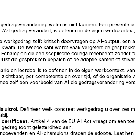
le gedragsverandering: weten is niet kunnen. Een presentat
Wat gedrag verandert, is oefenen in de eigen werkcontext, 
we werkgedrag zelf: kritisch doorvragen op AI-output, een 
and kwam. De tweede kant wordt vaak vergeten: de gesprekk
 AI-champion die een sceptische collega meeneemt zonder t
uist die gesprekken bepalen of de adoptie kantelt of stilval
ario en leerdoel is te oefenen in de eigen werkcontext, van
ichtbaar, per competentie en over tijd, of de organisatie w
mee zelf een voorbeeld van AI die gedragsverandering vers
 uitrol.
Definieer welk concreet werkgedrag u over zes maan
bij.
 certificaat.
Artikel 4 van de EU AI Act vraagt om een toer
gedrag toont geletterdheid aan.
inggevenden en AI-champions dragen de adoptie. Laat he