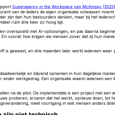
rapport
Superagency in the Workplace van McKinsey (2025
procent van de leiders de eigen organisatie volwassen noemt
rder zijn dan hun bestuurders denken, maar bij het leiders
ndeel ruim drie keer zo hoog ligt.
 worden overspoeld met AI-oplossingen, en pas daarna begin
? En vooral: hoe krijgen we mensen zover dat zij hun mani
k-off is geweest, en drie maanden later werkt iedereen weer 
aadwerkelijk en blijvend opnemen in hun dagelijkse manier
er ander werkgedrag. Een organisatie waarin iedereen een l
allen na de pilot. De implementatie is een project met een
ieuws proberen, ervaren dat het werkt, opnieuw doen, tot h
dragsverandering, meet voortgang in wat mensen anders dóé
 zijn niet technisch