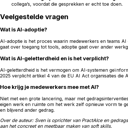
collega’s, voordat die gesprekken er echt toe doen.
Veelgestelde vragen
Wat is AI-adoptie?
AI-adoptie is het proces waarin medewerkers en teams AI d
gaat over toegang tot tools, adoptie gaat over ander werkge
Wat is AI-geletterdheid en is het verplicht?
AI-geletterdheid is het vermogen om AI-systemen geïnforme
2025 verplicht artikel 4 van de EU AI Act organisaties di
Hoe krijg je medewerkers mee met AI?
Niet met een grote lancering, maar met gedragsinterventies
eigen werk en ruimte om het werk zelf opnieuw vorm te ge
en blijvend ander gedrag.
Over de auteur: Sven is oprichter van PractAIce en gedrags
aan het concreet en meetbaar maken van soft skills.