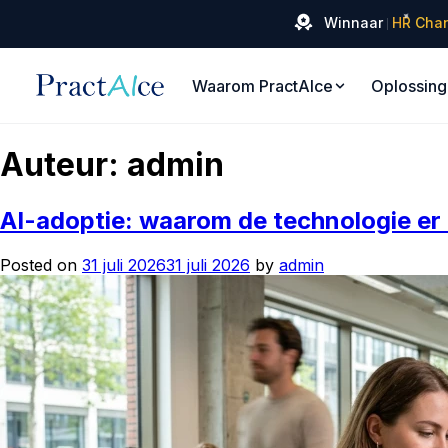
✦
Winnaar
HR Cha
Waarom PractAIce
Oplossin
Auteur:
admin
AI-adoptie: waarom de technologie er a
Posted on
31 juli 2026
31 juli 2026
by
admin