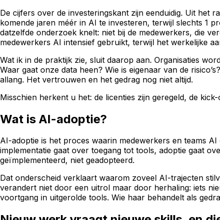
De cijfers over de investeringskant zijn eenduidig. Uit het 
komende jaren méér in AI te investeren, terwijl slechts 1 
datzelfde onderzoek knelt: niet bij de medewerkers, die ve
medewerkers AI intensief gebruikt, terwijl het werkelijke aa
Wat ik in de praktijk zie, sluit daarop aan. Organisaties
Waar gaat onze data heen? Wie is eigenaar van de risico’s
allang. Het vertrouwen en het gedrag nog niet altijd.
Misschien herkent u het: de licenties zijn geregeld, de kic
Wat is AI-adoptie?
AI-adoptie is het proces waarin medewerkers en teams AI d
implementatie gaat over toegang tot tools, adoptie gaat ov
geïmplementeerd, niet geadopteerd.
Dat onderscheid verklaart waarom zoveel AI-trajecten stilv
verandert niet door een uitrol maar door herhaling: iets n
voortgang in uitgerolde tools. Wie haar behandelt als ge
Nieuw werk vraagt nieuwe skills, en die