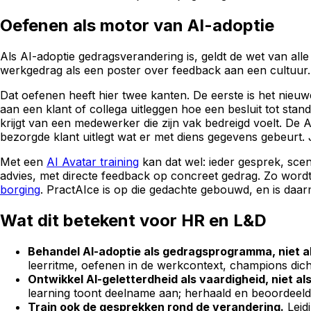
Oefenen als motor van AI-adoptie
Als AI-adoptie gedragsverandering is, geldt de wet van al
werkgedrag als een poster over feedback aan een cultuur. 
Dat oefenen heeft hier twee kanten. De eerste is het nieu
aan een klant of collega uitleggen hoe een besluit tot st
krijgt van een medewerker die zijn vak bedreigd voelt. De
bezorgde klant uitlegt wat er met diens gegevens gebeurt. J
Met een
AI Avatar training
kan dat wel: ieder gesprek, scen
advies, met directe feedback op concreet gedrag. Zo wordt z
borging
. PractAIce is op die gedachte gebouwd, en is daar
Wat dit betekent voor HR en L&D
Behandel AI-adoptie als gedragsprogramma, niet als
leerritme, oefenen in de werkcontext, champions dicht
Ontwikkel AI-geletterdheid als vaardigheid, niet als
learning toont deelname aan; herhaald en beoordeeld 
Train ook de gesprekken rond de verandering.
Leid