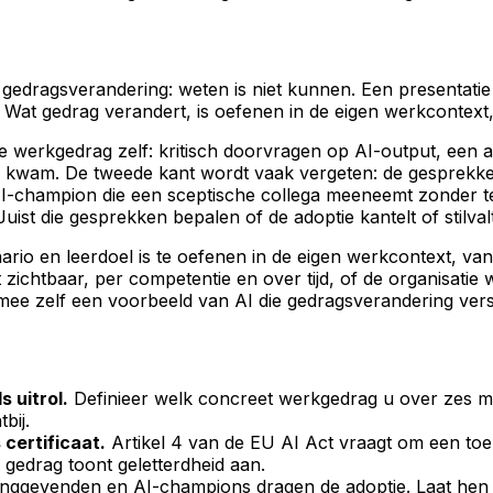
le gedragsverandering: weten is niet kunnen. Een presentat
Wat gedrag verandert, is oefenen in de eigen werkcontext, 
we werkgedrag zelf: kritisch doorvragen op AI-output, een 
and kwam. De tweede kant wordt vaak vergeten: de gesprekk
 AI-champion die een sceptische collega meeneemt zonder t
uist die gesprekken bepalen of de adoptie kantelt of stilval
ario en leerdoel is te oefenen in de eigen werkcontext, van
ichtbaar, per competentie en over tijd, of de organisatie w
mee zelf een voorbeeld van AI die gedragsverandering vers
 uitrol.
Definieer welk concreet werkgedrag u over zes maan
bij.
 certificaat.
Artikel 4 van de EU AI Act vraagt om een toer
gedrag toont geletterdheid aan.
inggevenden en AI-champions dragen de adoptie. Laat he