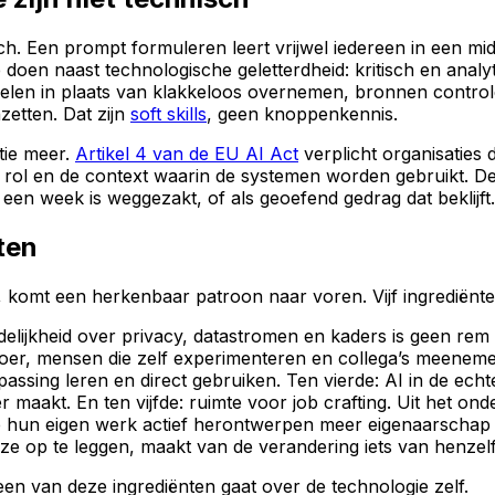
isch. Een prompt formuleren leert vrijwel iedereen in een m
 doen naast technologische geletterdheid: kritisch en analy
oordelen in plaats van klakkeloos overnemen, bronnen contro
zetten. Dat zijn
soft skills
, geen knoppenkennis.
itie meer.
Artikel 4 van de EU AI Act
verplicht organisaties 
 rol en de context waarin de systemen worden gebruikt. De
en week is weggezakt, of als geoefend gedrag dat beklijft.
nten
, komt een herkenbaar patroon naar voren. Vijf ingrediënte
delijkheid over privacy, datastromen en kaders is geen re
, mensen die zelf experimenteren en collega’s meenemen, 
passing leren en direct gebruiken. Ten vierde: AI in de ech
aakt. En ten vijfde: ruimte voor job crafting. Uit het on
 hun eigen werk actief herontwerpen meer eigenaarschap 
e op te leggen, maakt van de verandering iets van henzelf
Geen van deze ingrediënten gaat over de technologie zelf.