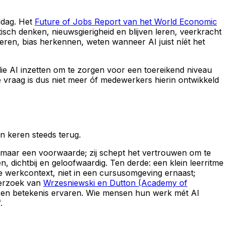
iddag. Het
Future of Jobs Report van het World Economic
tisch denken, nieuwsgierigheid en blijven leren, veerkracht
leren, bias herkennen, weten wanneer AI juist níét het
die AI inzetten om te zorgen voor een toereikend niveau
 vraag is dus niet meer óf medewerkers hierin ontwikkeld
n keren steeds terug.
m maar een voorwaarde; zij schept het vertrouwen om te
dichtbij en geloofwaardig. Ten derde: een klein leerritme
te werkcontext, niet in een cursusomgeving ernaast;
derzoek van
Wrzesniewski en Dutton (Academy of
en betekenis ervaren. Wie mensen hun werk mét AI
.