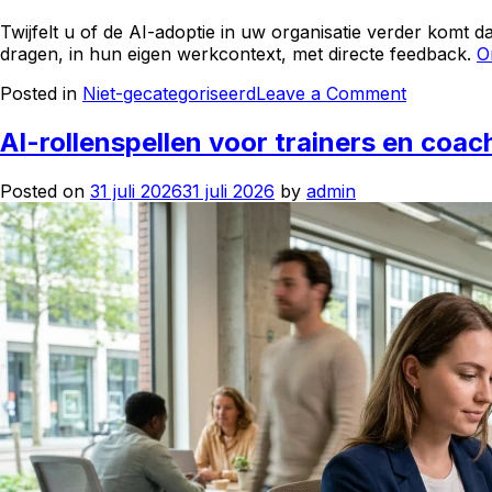
Twijfelt u of de AI-adoptie in uw organisatie verder komt
dragen, in hun eigen werkcontext, met directe feedback.
O
on
Posted in
Niet-gecategoriseerd
Leave a Comment
AI-
adoptie:
AI-rollenspellen voor trainers en coac
waarom
de
Posted on
31 juli 2026
31 juli 2026
by
admin
technolog
er
allang
is,
en
het
gedrag
nog
niet