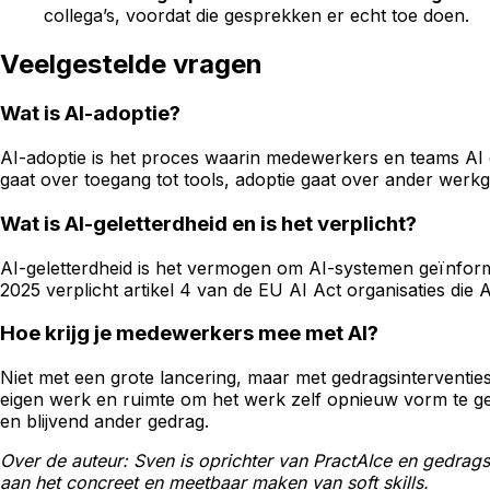
collega’s, voordat die gesprekken er echt toe doen.
Veelgestelde vragen
Wat is AI-adoptie?
AI-adoptie is het proces waarin medewerkers en teams AI d
gaat over toegang tot tools, adoptie gaat over ander werkge
Wat is AI-geletterdheid en is het verplicht?
AI-geletterdheid is het vermogen om AI-systemen geïnforme
2025 verplicht artikel 4 van de EU AI Act organisaties di
Hoe krijg je medewerkers mee met AI?
Niet met een grote lancering, maar met gedragsinterventies
eigen werk en ruimte om het werk zelf opnieuw vorm te ge
en blijvend ander gedrag.
Over de auteur: Sven is oprichter van PractAIce en gedrags
aan het concreet en meetbaar maken van soft skills.