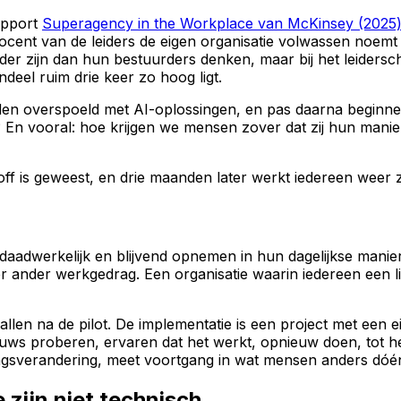
rapport
Superagency in the Workplace van McKinsey (2025
procent van de leiders de eigen organisatie volwassen noemt
rder zijn dan hun bestuurders denken, maar bij het leiders
ndeel ruim drie keer zo hoog ligt.
 worden overspoeld met AI-oplossingen, en pas daarna begin
? En vooral: hoe krijgen we mensen zover dat zij hun mani
k-off is geweest, en drie maanden later werkt iedereen weer 
aadwerkelijk en blijvend opnemen in hun dagelijkse manier
er ander werkgedrag. Een organisatie waarin iedereen een l
allen na de pilot. De implementatie is een project met een
ieuws proberen, ervaren dat het werkt, opnieuw doen, tot h
dragsverandering, meet voortgang in wat mensen anders dóé
 zijn niet technisch