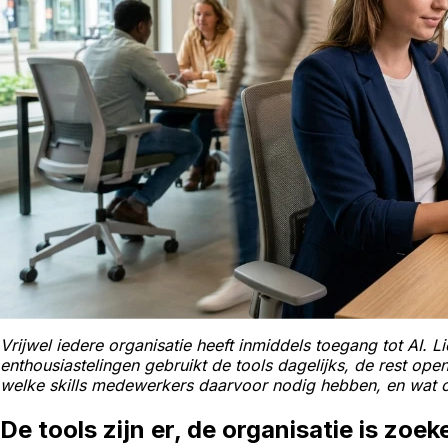
Vrijwel iedere organisatie heeft inmiddels toegang tot AI. Lic
enthousiastelingen gebruikt de tools dagelijks, de rest op
welke skills medewerkers daarvoor nodig hebben, en wat or
De tools zijn er, de organisatie is zoe