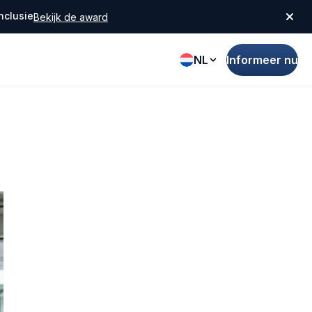
nclusie
Bekijk de award
NL
Informeer nu