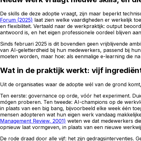
De skills die deze adoptie vraagt, zijn maar beperkt techn
Forum (2025)
laat zien welke vaardigheden er werkelijk toe
en flexibiliteit. Vertaald naar de werkpraktijk: output be
antwoord is, en het eigen professionele oordeel blijven aan
Sinds februari 2025 is dit bovendien geen vrijblijvende amb
van AI-geletterdheid bij hun medewerkers, passend bij hun
moeten worden, maar hoe: als eenmalige e-learning die na e
Wat in de praktijk werkt: vijf ingredië
Uit de organisaties waar de adoptie wél van de grond komt
Ten eerste: governance op orde, vóór het experiment. Dui
mógen proberen. Ten tweede: AI-champions op de werkvloer
in plaats van een big bang, bijvoorbeeld elke week één toe
mensen adopteren wat hun eigen werk vandaag makkelijker m
Management Review, 2001)
weten we dat medewerkers die
opnieuw laat vormgeven, in plaats van een nieuwe werkwijz
De rode draad door alle vijf: het zijn gedragsinterventies. 