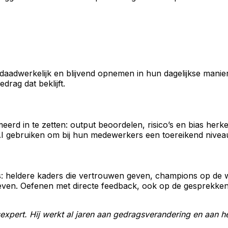
aadwerkelijk en blijvend opnemen in hun dagelijkse manier
drag dat beklijft.
erd in te zetten: output beoordelen, risico’s en bias herk
e AI gebruiken om bij hun medewerkers een toereikend nivea
: heldere kaders die vertrouwen geven, champions op de wer
ven. Oefenen met directe feedback, ook op de gesprekken r
expert. Hij werkt al jaren aan gedragsverandering en aan he