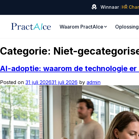
✦
Winnaar
HR Cha
Waarom PractAIce
Oplossin
Categorie:
Niet-gecategoris
AI-adoptie: waarom de technologie er a
Posted on
31 juli 2026
31 juli 2026
by
admin