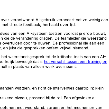
ie over verantwoord AI-gebruik verandert net zo weinig aan
met directe feedback, herhaald over tijd.
advies van een AI-systeem toetsen voordat je erop bouwt,
en die de verandering dragen. De teamleider die weerstand
e overtuigen door te duwen. De professional die aan een
t, en juist die gesprekken oefent vrijwel niemand.
 het weerstandsgesprek tot de kritische toets van een AI-
erkelijk beweegt; dat is
het verschil tussen een training en
nelt in plaats van alleen werk overneemt.
den wilt zien, en richt de interventies daarop in: klein
eikend niveau, passend bij de rol. Een afgevinkte e-
n oefenen met weerstand, zorgen en het meenemen van