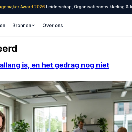
✦
ngemaker Award 2026
Leiderschap, Organisatieontwikkeling & I
✦
gen
Bronnen
Over ons
eerd
llang is, en het gedrag nog niet