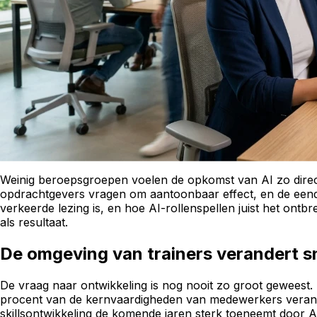
Weinig beroepsgroepen voelen de opkomst van AI zo direct a
opdrachtgevers vragen om aantoonbaar effect, en de eendaags
verkeerde lezing is, en hoe AI-rollenspellen juist het on
als resultaat.
De omgeving van trainers verandert s
De vraag naar ontwikkeling is nog nooit zo groot geweest.
procent van de kernvaardigheden van medewerkers verand
skillsontwikkeling de komende jaren sterk toeneemt door AI 