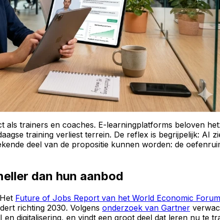
ls trainers en coaches. E-learningplatforms beloven hetzel
e training verliest terrein. De reflex is begrijpelijk: AI z
tbrekende deel van de propositie kunnen worden: de oefenru
neller dan hun aanbod
 Het
Future of Jobs Report van het World Economic Forum
ert richting 2030. Volgens
onderzoek van Gartner
verwach
en digitalisering, en vindt een groot deel dat leren nu te t