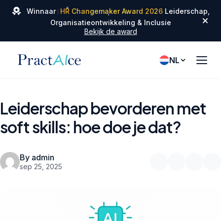
✦
✦
Winnaar
HR Changemaker Award 2026
Leiderschap,
✦
Organisatieontwikkeling & Inclusie
Bekijk de award
NL
Leiderschap bevorderen met
soft skills: hoe doe je dat?
By admin
sep 25, 2025