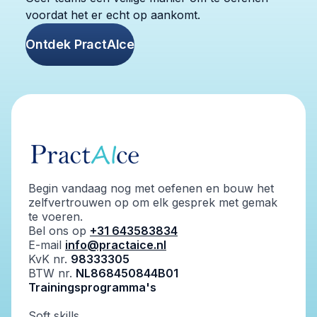
voordat het er echt op aankomt.
Ontdek PractAIce
Begin vandaag nog met oefenen en bouw het
zelfvertrouwen op om elk gesprek met gemak
te voeren.
Bel ons op
+31 643583834
E-mail
info@practaice.nl
KvK nr.
98333305
BTW nr.
NL868450844B01
Trainingsprogramma's
Soft skills